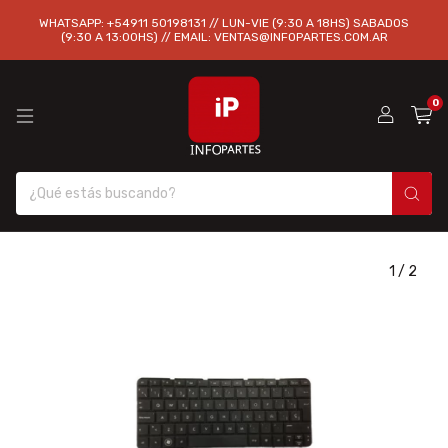
WHATSAPP: +54911 50198131 // LUN-VIE (9:30 A 18HS) SABADOS
(9:30 A 13:00HS) // EMAIL:
VENTAS@INFOPARTES.COM.AR
0
1
/
2