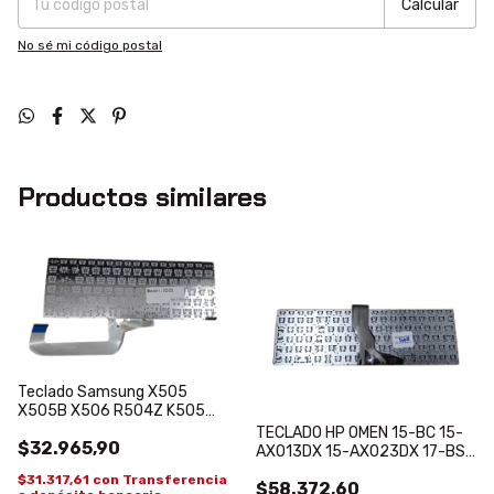
Calcular
No sé mi código postal
Productos similares
Teclado Samsung X505
X505B X506 R504Z K505
K505BP Español
TECLADO HP OMEN 15-BC 15-
$32.965,90
AX013DX 15-AX023DX 17-BS
15-AX033DX B NEGRO
$31.317,61
con
Transferencia
$58.372,60