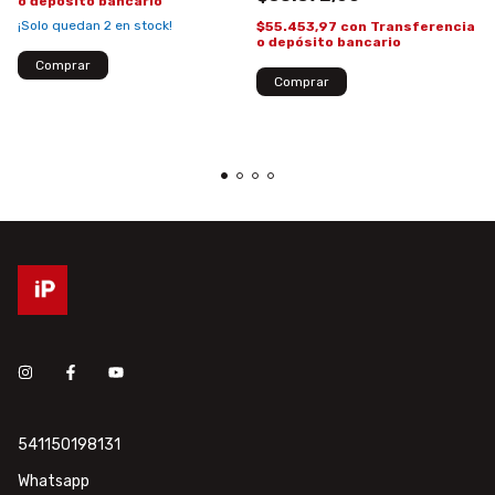
o depósito bancario
¡Solo quedan
2
en stock!
$55.453,97
con
Transferencia
o depósito bancario
541150198131
Whatsapp