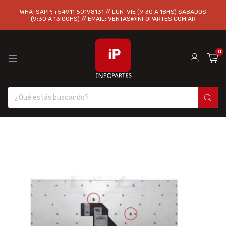
WHATSAPP: +54911 50198131 // LUN-VIE (9:30 A 18HS) SABADOS
(9:30 A 13:00HS) // EMAIL:
VENTAS@INFOPARTES.COM.AR
0