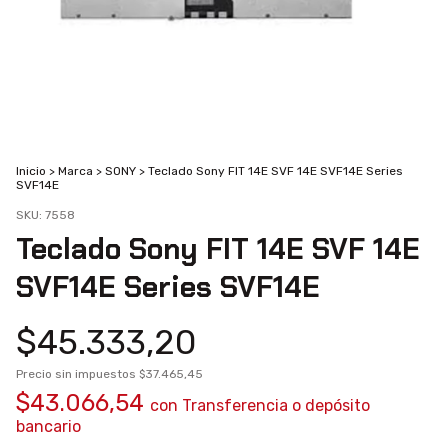
Inicio
>
Marca
>
SONY
>
Teclado Sony FIT 14E SVF 14E SVF14E Series
SVF14E
SKU:
7558
Teclado Sony FIT 14E SVF 14E
SVF14E Series SVF14E
$45.333,20
Precio sin impuestos
$37.465,45
$43.066,54
con
Transferencia o depósito
bancario