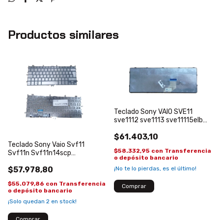
Productos similares
Teclado Sony VAIO SVE11
sve1112 sve1113 sve11115elb
149036551LA
$61.403,10
Teclado Sony Vaio Svf11
$58.332,95
con
Transferencia
Svf11n Svf11n14scp
o depósito bancario
Svf11n15scp Svf11n15sc
¡No te lo pierdas, es el último!
$57.978,80
Español Plateado
$55.079,86
con
Transferencia
o depósito bancario
¡Solo quedan
2
en stock!