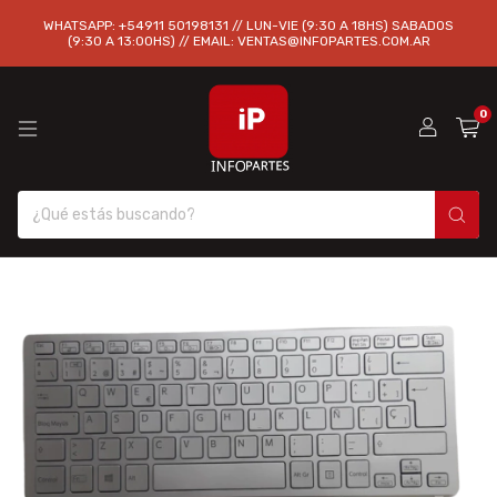
WHATSAPP: +54911 50198131 // LUN-VIE (9:30 A 18HS) SABADOS
(9:30 A 13:00HS) // EMAIL:
VENTAS@INFOPARTES.COM.AR
0