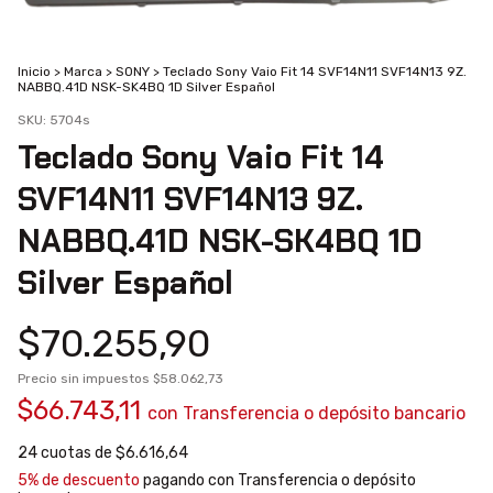
Inicio
>
Marca
>
SONY
>
Teclado Sony Vaio Fit 14 SVF14N11 SVF14N13 9Z.
NABBQ.41D NSK-SK4BQ 1D Silver Español
SKU:
5704s
Teclado Sony Vaio Fit 14
SVF14N11 SVF14N13 9Z.
NABBQ.41D NSK-SK4BQ 1D
Silver Español
$70.255,90
Precio sin impuestos
$58.062,73
$66.743,11
con
Transferencia o depósito bancario
24
cuotas de
$6.616,64
5% de descuento
pagando con Transferencia o depósito