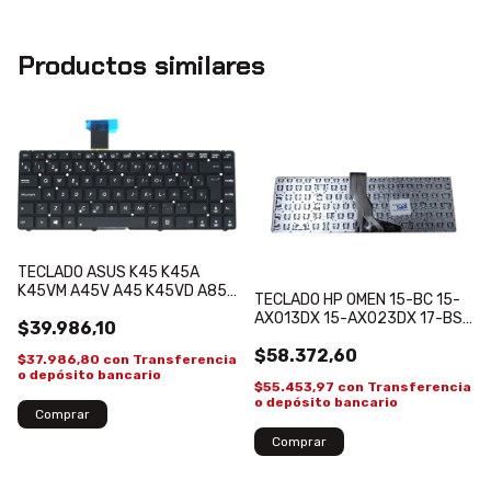
Productos similares
TECLADO ASUS K45 K45A
K45VM A45V A45 K45VD A85
TECLADO HP OMEN 15-BC 15-
AK46 K46
AX013DX 15-AX023DX 17-BS
$39.986,10
15-AX033DX B NEGRO
$58.372,60
$37.986,80
con
Transferencia
o depósito bancario
$55.453,97
con
Transferencia
o depósito bancario