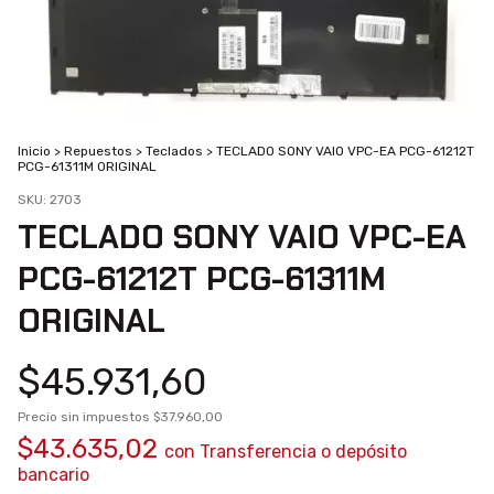
Inicio
>
Repuestos
>
Teclados
>
TECLADO SONY VAIO VPC-EA PCG-61212T
PCG-61311M ORIGINAL
SKU:
2703
TECLADO SONY VAIO VPC-EA
PCG-61212T PCG-61311M
ORIGINAL
$45.931,60
Precio sin impuestos
$37.960,00
$43.635,02
con
Transferencia o depósito
bancario