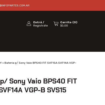
@INFOPARTES.COM.AR
Entrá
/
Carrito
(
0
)
Registráte
$0,00
Y
>
Bateria p/ Sony Vaio BPS40 FIT SVF15A SVF14A VGP-
 p/ Sony Vaio BPS40 FIT
SVF14A VGP-B SVS15