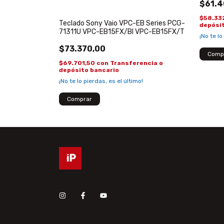
$61.4
$58.33
encia o
Teclado Sony Vaio VPC-EB Series PCG-
depósi
71311U VPC-EB15FX/BI VPC-EB15FX/T
¡No te lo
$73.370,00
$69.701,50
con
Transferencia o
depósito bancario
¡No te lo pierdas, es el último!