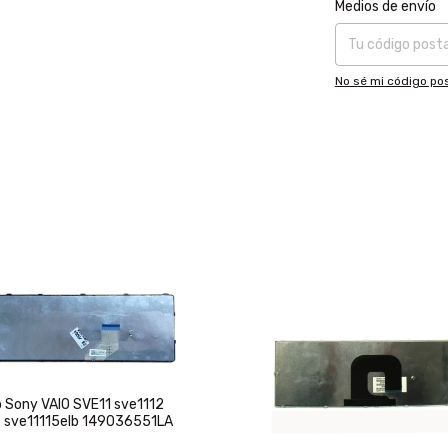
Entregas para el CP
Medios de envío
No sé mi código pos
 Sony VAIO SVE11 sve1112
3 sve11115elb 149036551LA