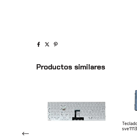
Productos similares
Teclado
 VGP-BPS9 VGP-
sve111
BPS9/B