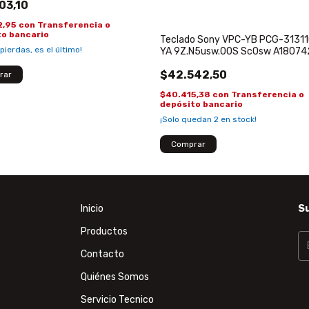
03,10
2,95
con
Transferencia o
to bancario
Teclado Sony VPC-YB PCG-3131
 pierdas, es el último!
YA 9Z.N5usw.00S Sc0sw A18074
$42.542,50
$40.415,38
con
Transferencia o
depósito bancario
¡Solo quedan
2
en stock!
Inicio
Su
Productos
Contacto
Quiénes Somos
Servicio Tecnico