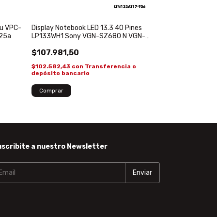
Teclado Sony V
V144006AS1 AE
Display Notebook LED 13.3 40 Pines
1u VPC-
LP133WH1 Sony VGN-SZ680 N VGN-
25a
$55.165,00
SZ691
$107.981,50
$52.406,75
con
depósito banca
$102.582,43
con
Transferencia o
¡Solo quedan
2
en
depósito bancario
scribite a nuestro Newsletter