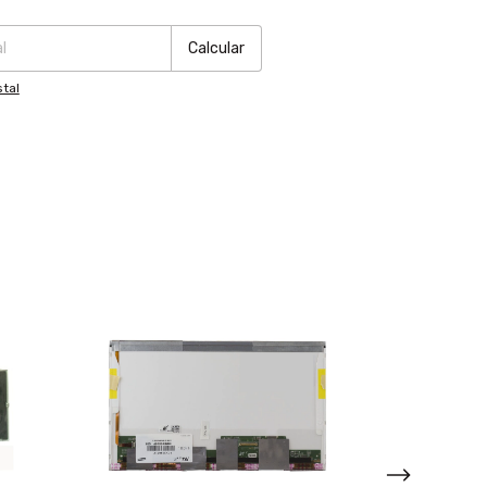
:
Cambiar CP
Calcular
tal