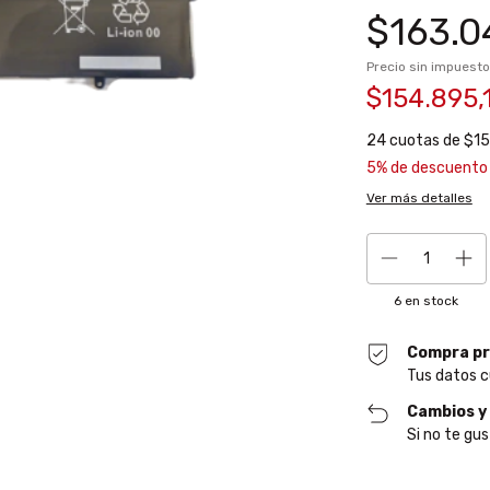
$163.0
Precio sin impuest
$154.895,
24
cuotas de
$15
5% de descuento
Ver más detalles
6
en stock
Compra pr
Tus datos c
Cambios y
Si no te gus