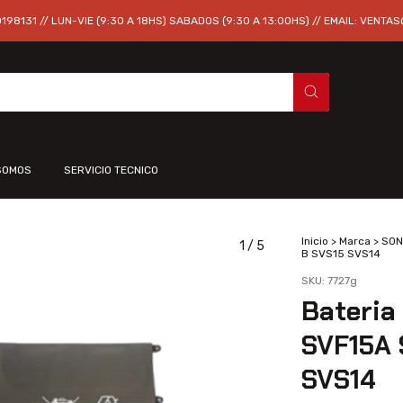
98131 // LUN-VIE (9:30 A 18HS) SABADOS (9:30 A 13:00HS) // EMAIL:
VENTAS
SOMOS
SERVICIO TECNICO
Inicio
>
Marca
>
SON
1
/
5
B SVS15 SVS14
SKU:
7727g
Bateria
SVF15A 
SVS14