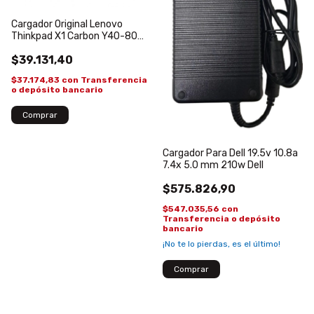
Cargador Original Lenovo
Thinkpad X1 Carbon Y40-80
20v 4.5a 90w ADLX90NLC3
$39.131,40
Yoga Pin USB
$37.174,83
con
Transferencia
o depósito bancario
Cargador Para Dell 19.5v 10.8a
7.4x 5.0 mm 210w Dell
$575.826,90
$547.035,56
con
Transferencia o depósito
bancario
¡No te lo pierdas, es el último!