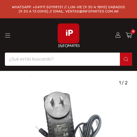
WHATSAPP: +54911 50198131 // LUN-VIE (9:30 A 18HS) SABADOS
(9:30 A 13:00HS) // EMAIL:
VENTAS@INFOPARTES.COM.AR
0
1
/
2