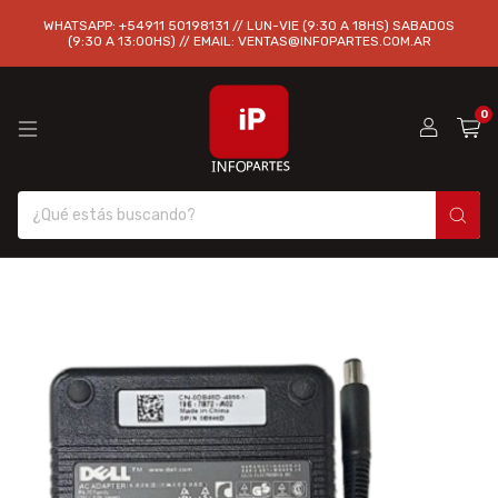
WHATSAPP: +54911 50198131 // LUN-VIE (9:30 A 18HS) SABADOS
(9:30 A 13:00HS) // EMAIL:
VENTAS@INFOPARTES.COM.AR
0