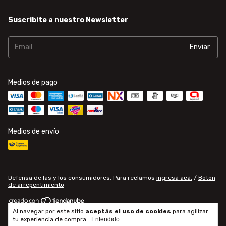
Suscribite a nuestro Newsletter
Medios de pago
Medios de envío
Defensa de las y los consumidores. Para reclamos
ingresá acá.
/
Botón
de arrepentimiento
Al navegar por este sitio
aceptás el uso de cookies
para agilizar
Copyright infopartes - 2026. Todos los derechos reservados.
tu experiencia de compra.
Entendido