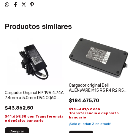
Productos similares
Cargador original Dell
ALIENWARE M15 R3 R4 R2 R5
Cargador Original HP 19V 4.74A
R6 R7 15 R2 R3 M17 R5 R2 R3
7.4mm x 5.0mm DV4 CQ60
$184.675,70
R4 17 R3 M16 R2 X15 R1 R2 X16
DV5 Pin Grueso
R 240Wh 19.5V 12.31A
$43.862,50
$175.441,92
con
LA240PM190 GAMER
Transferencia o depósito
$41.669,38
con
Transferencia
bancario
o depósito bancario
¡Solo quedan
3
en stock!