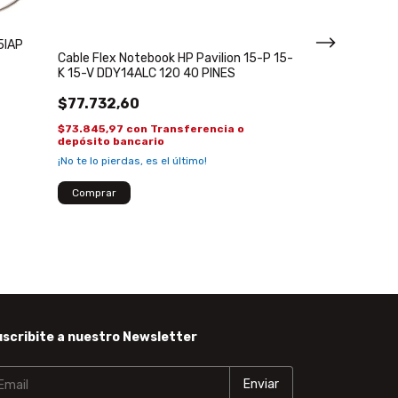
Cable Flex Net
X355 G5 G6 30
5IAP
Cable Flex Notebook HP Pavilion 15-P 15-
$2.971,10
K 15-V DDY14ALC 120 40 PINES
$2.822,55
con
T
$77.732,60
bancario
$73.845,97
con
Transferencia o
depósito bancario
¡No te lo pierdas, es el último!
scribite a nuestro Newsletter