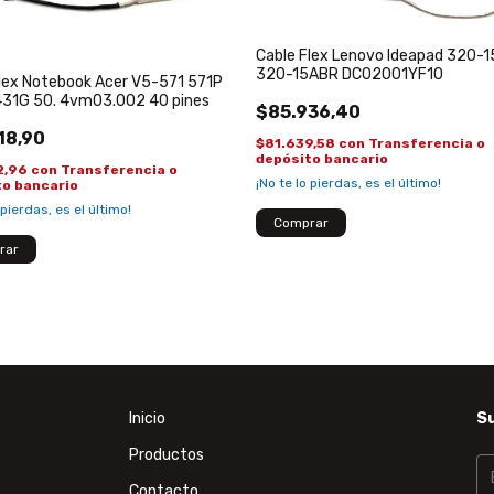
Cable Flex Lenovo Ideapad 320-1
320-15ABR DC02001YF10
lex Notebook Acer V5-571 571P
431G 50. 4vm03.002 40 pines
$85.936,40
18,90
$81.639,58
con
Transferencia o
depósito bancario
2,96
con
Transferencia o
¡No te lo pierdas, es el último!
to bancario
 pierdas, es el último!
Inicio
Su
Productos
Contacto