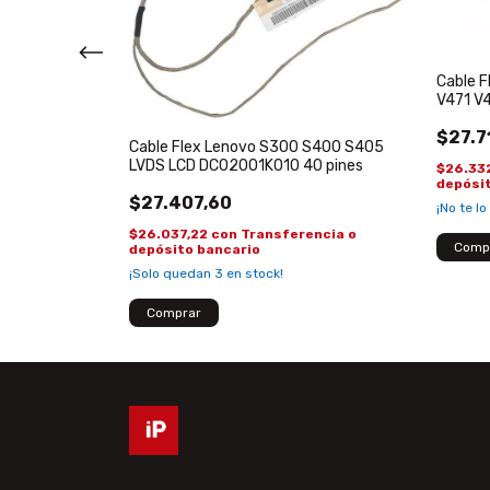
h C500 C535
dor
Cable F
V471 V
$27.7
Cable Flex Lenovo S300 S400 S405
encia o
LVDS LCD DC02001K010 40 pines
$26.33
depósi
$27.407,60
¡No te lo
$26.037,22
con
Transferencia o
depósito bancario
¡Solo quedan
3
en stock!