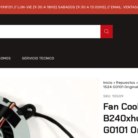
98131 // LUN-VIE (9:30 A 18HS) SABADOS (9:30 A 13:00HS) // EMAIL:
VENTAS
SOMOS
SERVICIO TECNICO
Inicio
>
Repuestos
>
1524 G0101 Original
SKU:
10509
Fan Coo
B240xhu
G0101 O