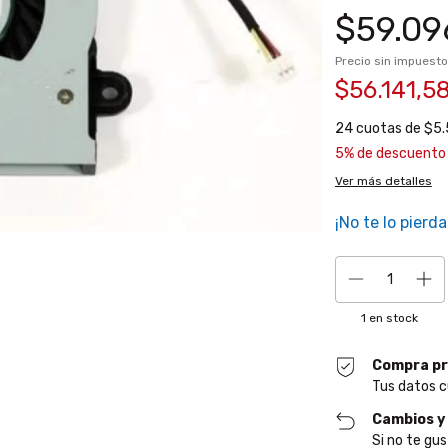
$59.09
Precio sin impuest
$56.141,5
24
cuotas de
$5.
5% de descuento
Ver más detalles
¡No te lo pierda
1
en stock
Compra pr
Tus datos c
Cambios y
Si no te gus