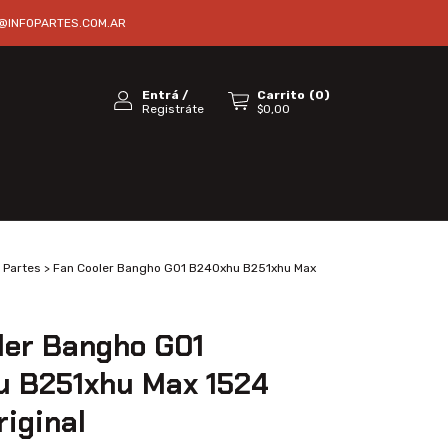
@INFOPARTES.COM.AR
Entrá
/
Carrito
(
0
)
Registráte
$0,00
Partes
>
Fan Cooler Bangho G01 B240xhu B251xhu Max
ler Bangho G01
 B251xhu Max 1524
riginal