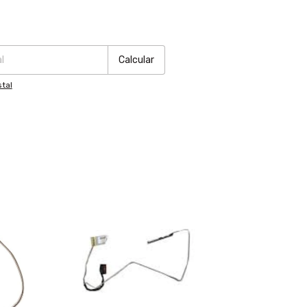
:
Cambiar CP
Calcular
tal