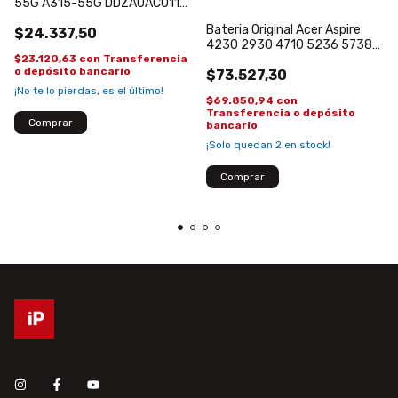
55G A315-55G DDZAUAC011
30 PINES
Bateria Original Acer Aspire
$24.337,50
4230 2930 4710 5236 5738
4930 AS07A41 AS07A31
$23.120,63
con
Transferencia
o depósito bancario
$73.527,30
¡No te lo pierdas, es el último!
$69.850,94
con
Transferencia o depósito
bancario
¡Solo quedan
2
en stock!