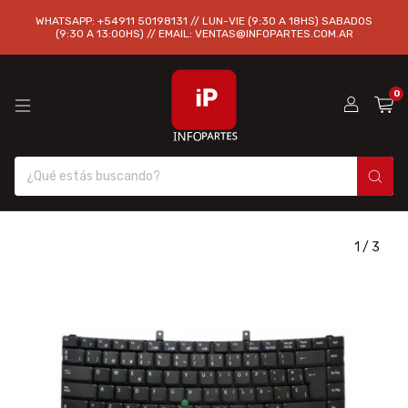
WHATSAPP: +54911 50198131 // LUN-VIE (9:30 A 18HS) SABADOS
(9:30 A 13:00HS) // EMAIL:
VENTAS@INFOPARTES.COM.AR
0
1
/
3