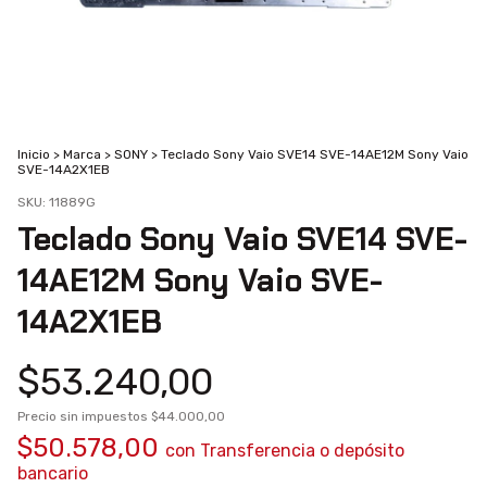
Inicio
>
Marca
>
SONY
>
Teclado Sony Vaio SVE14 SVE-14AE12M Sony Vaio
SVE-14A2X1EB
SKU:
11889G
Teclado Sony Vaio SVE14 SVE-
14AE12M Sony Vaio SVE-
14A2X1EB
$53.240,00
Precio sin impuestos
$44.000,00
$50.578,00
con
Transferencia o depósito
bancario