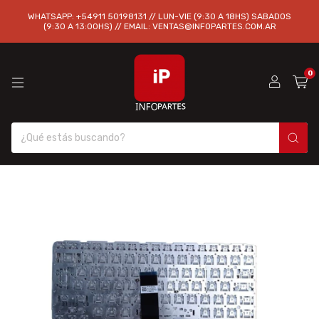
WHATSAPP: +54911 50198131 // LUN-VIE (9:30 A 18HS) SABADOS
(9:30 A 13:00HS) // EMAIL:
VENTAS@INFOPARTES.COM.AR
0