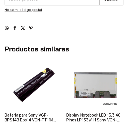
No sé mi código postal
Productos similares
Display Notebook LED 13.3 40
Bateria para Sony VGP-
Pines LP133WH1 Sony VGN-
BPS14B Bps14 VGN-TT11M
SZ680 N VGN-SZ691
VGN-TT13