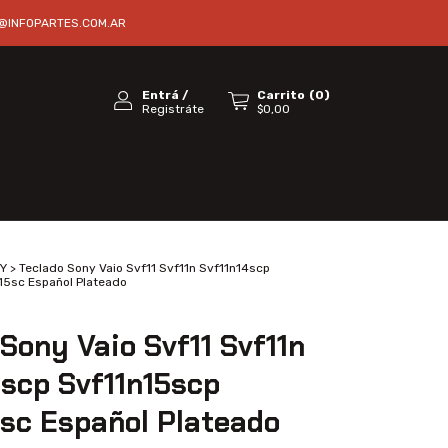
@INFOPARTES.COM.AR
Entrá
/
Carrito
(
0
)
Registráte
$0,00
Y
>
Teclado Sony Vaio Svf11 Svf11n Svf11n14scp
15sc Español Plateado
Sony Vaio Svf11 Svf11n
4scp Svf11n15scp
5sc Español Plateado