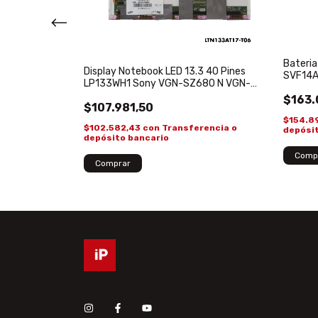
9036551LA
encia o
Bateria
Display Notebook LED 13.3 40 Pines
SVF14A
!
LP133WH1 Sony VGN-SZ680 N VGN-
SZ691
$163.
$107.981,50
$154.8
$102.582,43
con
Transferencia o
depósi
depósito bancario