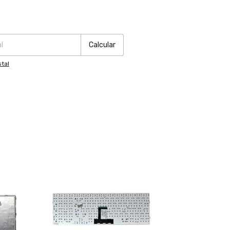
:
Cambiar CP
Calcular
tal