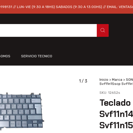
98131 // LUN-VIE (9:30 A 18HS) SABADOS (9:30 A 13:00HS) // EMAIL:
VENTAS
SOMOS
SERVICIO TECNICO
Inicio
>
Marca
>
SON
1
/
3
Svf11n15scp Svf11n
SKU:
12652s
Teclado 
Svf11n1
Svf11n1