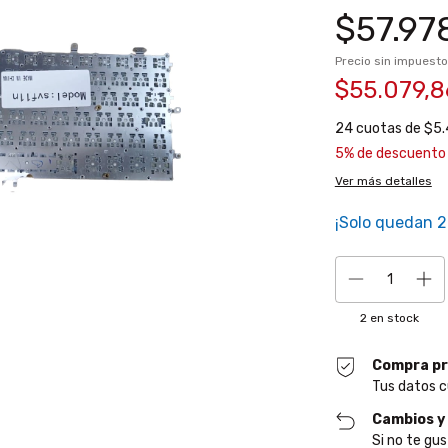
$57.97
Precio sin impuest
$55.079,
24
cuotas de
$5.
5% de descuento
Ver más detalles
¡Solo quedan
2
2
en stock
Compra pr
Tus datos c
Cambios y
Si no te gus