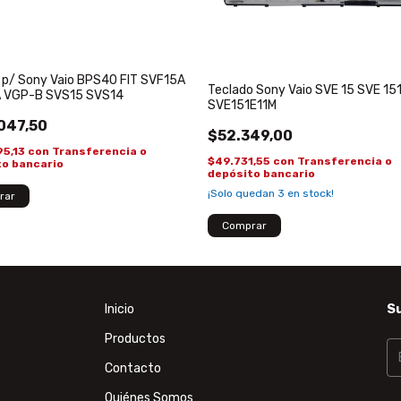
 p/ Sony Vaio BPS40 FIT SVF15A
Teclado Sony Vaio SVE 15 SVE 15
 VGP-B SVS15 SVS14
SVE151E11M
047,50
$52.349,00
95,13
con
Transferencia o
$49.731,55
con
Transferencia o
to bancario
depósito bancario
¡Solo quedan
3
en stock!
Inicio
Su
Productos
Contacto
Quiénes Somos