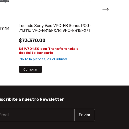
Teclado Sony Vaio VPC-EB Series PCG-
Bateria para S
1D11M
71311U VPC-EB15FX/BI VPC-EB15FX/T
VGN-TT11M VG
$73.370,00
$97.484,20
$69.701,50
con
Transferencia o
$92.609,99
co
depósito bancario
depósito banca
¡No te lo pierdas, es el último!
¡Solo quedan
4
en
scribite a nuestro Newsletter