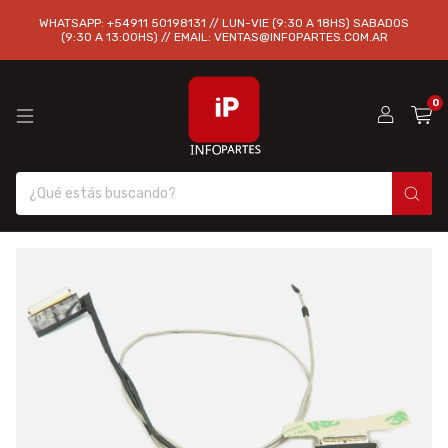
WHATSAPP: +54911 50198131 // LUN-VIE (9:30 A 18HS) SABADOS
(9:30 A 13:00HS) // EMAIL:
VENTAS@INFOPARTES.COM.AR
0