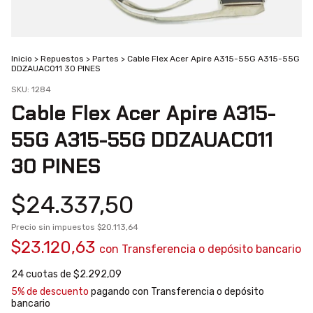
Inicio
>
Repuestos
>
Partes
>
Cable Flex Acer Apire A315-55G A315-55G
DDZAUAC011 30 PINES
SKU:
1284
Cable Flex Acer Apire A315-
55G A315-55G DDZAUAC011
30 PINES
$24.337,50
Precio sin impuestos
$20.113,64
$23.120,63
con
Transferencia o depósito bancario
24
cuotas de
$2.292,09
5% de descuento
pagando con Transferencia o depósito
bancario