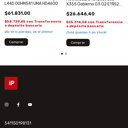
L440 00HM541 UMA HD4600
X355 Gobierno G3 G2 E11IS2
original nuevo
$61.831,00
$26.646,40
$58.739,45
con
Transferencia
$25.314,08
con
Transferencia
o depósito bancario
o depósito bancario
¡No te lo pierdas, es el último!
¡Solo quedan
5
en stock!
541150198131