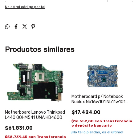
No sé mi código postal
Productos similares
Motherboard p/ Notebook
Noblex Nb16w101 Nb11w101
Celeron N2840
$17.424,00
Motherboard Lenovo Thinkpad
L440 00HM541 UMA HD4600
$16.552,80
con
Transferencia
o depósito bancario
$61.831,00
¡No te lo pierdas, es el último!
$58.739,45
con
Transferencia