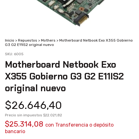
Inicio
>
Repuestos
>
Mothers
>
Motherboard Netbook Exo X355 Gobierno
G3 G2 E11IS2 original nuevo
SKU:
6005
Motherboard Netbook Exo
X355 Gobierno G3 G2 E11IS2
original nuevo
$26.646,40
Precio sin impuestos
$22.021,82
$25.314,08
con
Transferencia o depósito
bancario