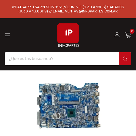
WHATSAPP: +54911 50198131 // LUN-VIE (9:30 A 18HS) SABADOS
(9:30 A 13:00HS) // EMAIL:
VENTAS@INFOPARTES.COM.AR
0