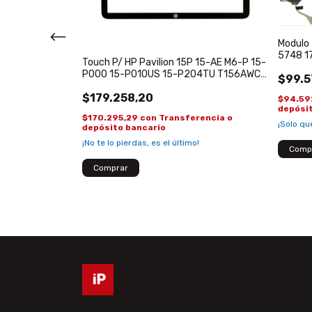
Modulo 
5748 17
il Dell XPS 13
Touch P/ HP Pavilion 15P 15-AE M6-P 15-
Flex Ma
nes
P000 15-P010US 15-P204TU T156AWC-
$99.5
s flex cover
N30
$179.258,20
$94.59
depósi
rencia o
$170.295,29
con
Transferencia o
¡Solo q
depósito bancario
¡No te lo pierdas, es el último!