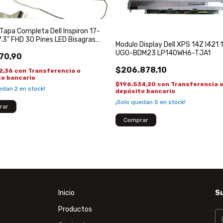
Tapa Completa Dell Inspiron 17-
.3" FHD 30 Pines LED Bisagras
Modulo Display Dell XPS 14Z l421 
rco
UGO-BDM23 LP140WH6-TJA1
70,90
$206.878,10
2,36
con
Transferencia o
to bancario
$196.534,20
con
Transferencia 
uedan
2
en stock!
depósito bancario
¡Solo quedan
5
en stock!
Inicio
Su
Productos