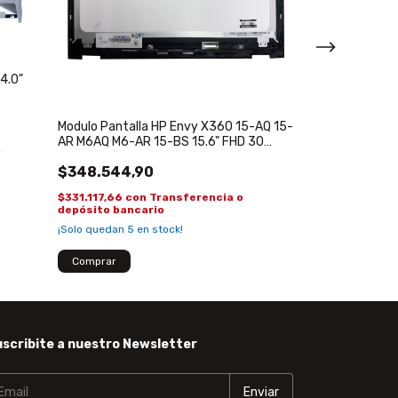
Modulo Tapa Pan
13-AG 13M-AG 1
bisagras flex
$545.277,7
14.0"
$518.013,82
co
depósito banca
Modulo Pantalla HP Envy X360 15-AQ 15-
¡No te lo pierdas, 
AR M6AQ M6-AR 15-BS 15.6" FHD 30
o
pines
$348.544,90
$331.117,66
con
Transferencia o
depósito bancario
¡Solo quedan
5
en stock!
scribite a nuestro Newsletter