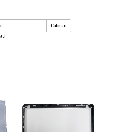
:
Cambiar CP
Calcular
tal