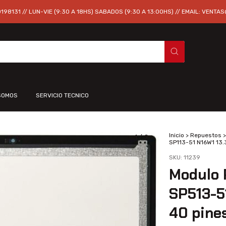
98131 // LUN-VIE (9:30 A 18HS) SABADOS (9:30 A 13:00HS) // EMAIL:
VENTAS
SOMOS
SERVICIO TECNICO
Inicio
>
Repuestos
>
1
/
2
SP113-51 N16W1 13.
SKU:
11239
Modulo 
SP513-5
40 pine