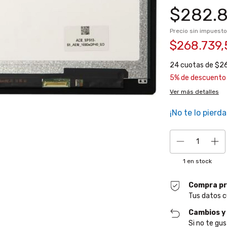
$282.8
Precio sin impuest
$268.739
24
cuotas de
$26
5% de descuento
Ver más detalles
¡No te lo pierda
1
en stock
Compra pr
Tus datos c
Cambios y
Si no te gus