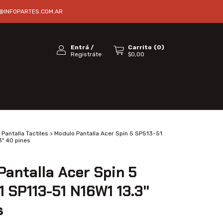
@INFOPARTES.COM.AR
Entrá
/
Carrito
(
0
)
Registráte
$0,00
Pantalla Tactiles
>
Modulo Pantalla Acer Spin 5 SP513-51
3" 40 pines
Pantalla Acer Spin 5
1 SP113-51 N16W1 13.3"
s