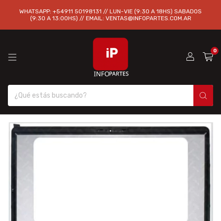
WHATSAPP: +54911 50198131 // LUN-VIE (9:30 A 18HS) SABADOS
(9:30 A 13:00HS) // EMAIL:
VENTAS@INFOPARTES.COM.AR
0