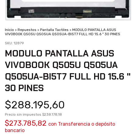
Inicio
>
Repuestos
>
Pantalla Tactiles
>
MODULO PANTALLA ASUS
VIVOBOOK Q505U Q505UA Q505UA-BI5T7 FULL HD 15.6 " 30 PINES
SKU:
12879
MODULO PANTALLA ASUS
VIVOBOOK Q505U Q505UA
Q505UA-BI5T7 FULL HD 15.6 "
30 PINES
$288.195,60
Precio sin impuestos
$238.178,18
$273.785,82
con
Transferencia o depósito
bancario