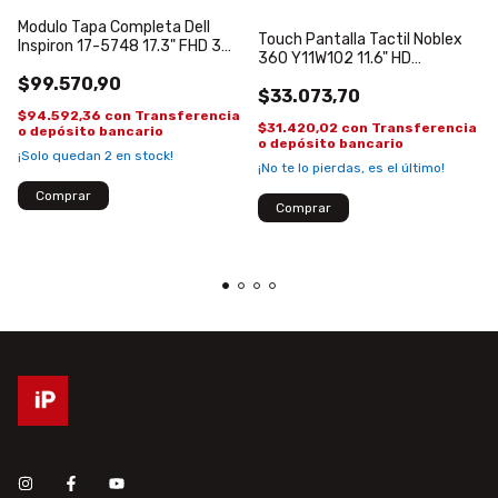
Modulo Tapa Completa Dell
Touch Pantalla Tactil Noblex
Inspiron 17-5748 17.3" FHD 30
360 Y11W102 11.6" HD
Pines LED Bisagras Flex Marco
PB116GGJ3373-R1
$99.570,90
$33.073,70
$94.592,36
con
Transferencia
$31.420,02
con
Transferencia
o depósito bancario
o depósito bancario
¡Solo quedan
2
en stock!
¡No te lo pierdas, es el último!